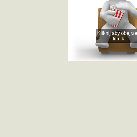
Kliknij aby obejrz
filmik