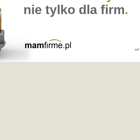
nie tylko dla firm
.
eć
od